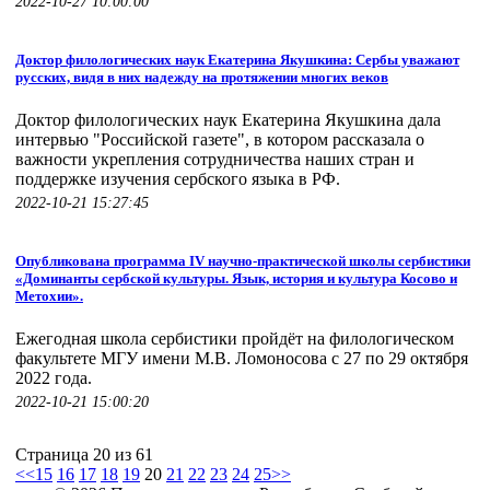
2022-10-27 10:00:00
Доктор филологических наук Екатерина Якушкина: Сербы уважают
русских, видя в них надежду на протяжении многих веков
Доктор филологических наук Екатерина Якушкина дала
интервью "Российской газете", в котором рассказала о
важности укрепления сотрудничества наших стран и
поддержке изучения сербского языка в РФ.
2022-10-21 15:27:45
Опубликована программа IV научно-практической школы сербистики
«Доминанты сербской культуры. Язык, история и культура Косово и
Метохии».
Ежегодная школа сербистики пройдёт на филологическом
факультете МГУ имени М.В. Ломоносова с 27 по 29 октября
2022 года.
2022-10-21 15:00:20
Страница 20 из 61
<<
15
16
17
18
19
20
21
22
23
24
25
>>