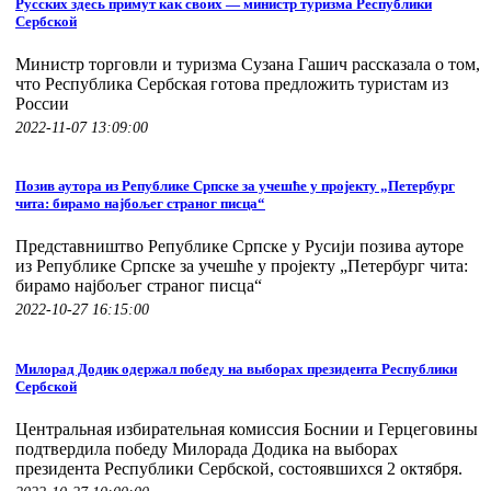
Русских здесь примут как своих — министр туризма Республики
Сербской
Министр торговли и туризма Сузана Гашич рассказала о том,
что Республика Сербская готова предложить туристам из
России
2022-11-07 13:09:00
Позив аутора из Републике Српске за учешће у пројекту „Петербург
чита: бирамо најбољег страног писца“
Представништво Републике Српске у Русији позива ауторе
из Републике Српске за учешће у пројекту „Петербург чита:
бирамо најбољег страног писца“
2022-10-27 16:15:00
Милорад Додик одержал победу на выборах президента Республики
Сербской
Центральная избирательная комиссия Боснии и Герцеговины
подтвердила победу Милорада Додика на выборах
президента Республики Сербской, состоявшихся 2 октября.