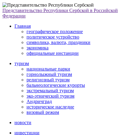
Представительство Республики Сербской в Российской
Федерации
Главная
географическое положение
политическое устройство
символика, валюта, праздники
экономика
официальные инстанции
туризм
национальные парки
горнолыжный туризм
религиозный туризм
бальнеологические курорты
экстремальный туризм
эко-этнический туризм
Андричград
историческое наследие
визовый режим
новости
инвестиции